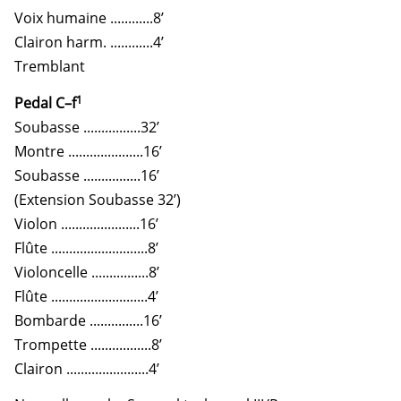
Voix humaine ............8’
Clairon harm. ............4’
Tremblant
1
Pedal C–f
Soubasse ................32’
Montre .....................16’
Soubasse ................16’
(Extension Soubasse 32’)
Violon ......................16’
Flûte ...........................8’
Violoncelle ................8’
Flûte ...........................4’
Bombarde ...............16’
Trompette .................8’
Clairon .......................4’