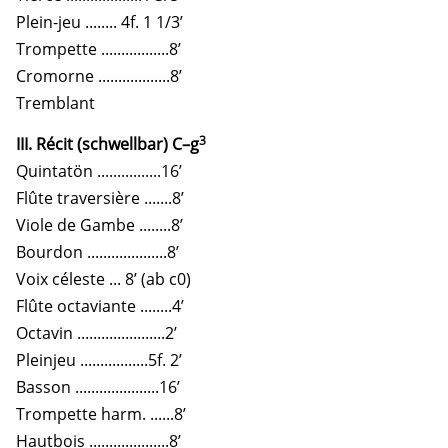
Plein-jeu ........ 4f. 1 1/3’
Trompette .................8’
Cromorne ..................8’
Tremblant
3
III. Récit (schwellbar) C–g
Quintatön ................16’
Flûte traversière .......8’
Viole de Gambe ........8’
Bourdon ....................8’
Voix céleste ... 8’ (ab c0)
Flûte octaviante ........4’
Octavin ......................2’
Pleinjeu .................5f. 2’
Basson .....................16’
Trompette harm. ......8’
Hautbois ....................8’