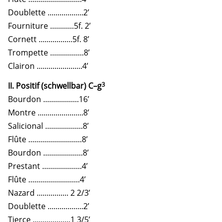
Doublette ..................2’
Fourniture ............5f. 2’
Cornett .................5f. 8’
Trompette .................8’
Clairon .......................4’
3
II. Positif (schwellbar) C–g
Bourdon ..................16’
Montre .......................8’
Salicional ...................8’
Flûte ...........................8’
Bourdon ....................8’
Prestant ....................4’
Flûte ..........................4’
Nazard ................ 2 2/3’
Doublette ..................2’
Tierce ...................1 3/5’