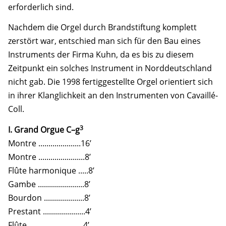
erforderlich sind.
Nachdem die Orgel durch Brandstiftung komplett
zerstört war, entschied man sich für den Bau eines
Instruments der Firma Kuhn, da es bis zu diesem
Zeitpunkt ein solches Instrument in Norddeutschland
nicht gab. Die 1998 fertiggestellte Orgel orientiert sich
in ihrer Klanglichkeit an den Instrumenten von Cavaillé-
Coll.
3
I. Grand Orgue C–g
Montre .....................16’
Montre .......................8’
Flûte harmonique .....8’
Gambe .......................8’
Bourdon ....................8’
Prestant .....................4’
Flûte ...........................4’