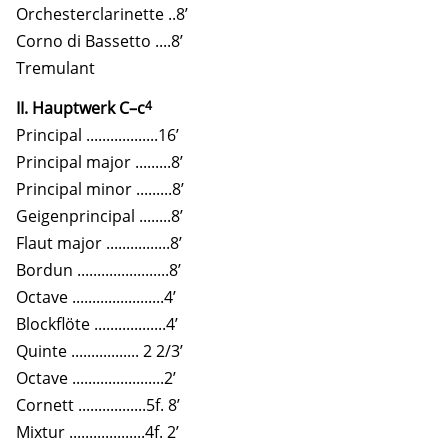
Orchesterclarinette ..8’
Corno di Bassetto ....8’
Tremulant
4
II. Hauptwerk C–c
Principal ..................16’
Principal major .........8’
Principal minor .........8’
Geigenprincipal ........8’
Flaut major ................8’
Bordun .......................8’
Octave .......................4’
Blockflöte ..................4’
Quinte ................. 2 2/3’
Octave .......................2’
Cornett .................5f. 8’
Mixtur ...................4f. 2’