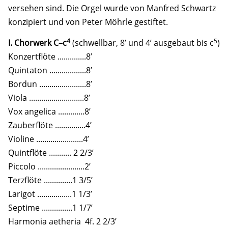
versehen sind. Die Orgel wurde von Manfred Schwartz
konzipiert und von Peter Möhrle gestiftet.
4
5
I. Chorwerk C–c
(schwellbar, 8’ und 4’ ausgebaut bis c
)
Konzertflöte ..............8’
Quintaton ..................8’
Bordun .......................8’
Viola ...........................8’
Vox angelica .............8’
Zauberflöte ...............4’
Violine .......................4’
Quintflöte ........... 2 2/3’
Piccolo .......................2’
Terzflöte ..............1 3/5’
Larigot .................1 1/3’
Septime ...............1 1/7’
Harmonia aetheria 4f. 2 2/3’