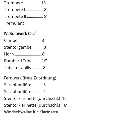
Trompete .................16’
Trompete I ................. 8’
Trompete II ................ 8’
Tremulant
4
IV. Solowerk C–c
Claribel ......................8’
Stentorgambe ...........8’
Horn ...........................8’
Bombard Tuba ........16’
Tuba mirabilis ...........8’
Fernwerk (freie Zuordnung)
Seraphonflöte ...........8’
Seraphonflöte ...........4’
Stentorklarinette (durchschl.) 16’
Stentorklarinette (durchschl.) 8’
Windschweller für Klarinette