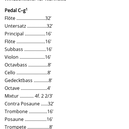
1
Pedal C–g
Flöte .........................32’
Untersatz .................32’
Principal ..................16’
Flöte .........................16’
Subbass ...................16’
Violon ......................16’
Octavbass .................8’
Cello ...........................8’
Gedecktbass .............8’
Octave .......................4’
Mixtur ............ 4f. 2 2/3’
Contra Posaune ......32’
Trombone ................16’
Posaune ...................16’
Trompete ...................8’