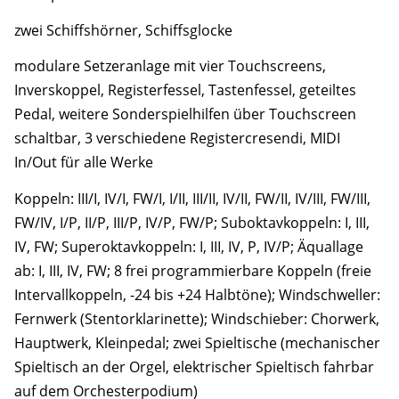
zwei Schiffshörner, Schiffsglocke
modulare Setzeranlage mit vier Touchscreens,
Inverskoppel, Registerfessel, Tastenfessel, geteiltes
Pedal, weitere Sonderspielhilfen über Touchscreen
schaltbar, 3 verschiedene Registercresendi, MIDI
In/Out für alle Werke
Koppeln: III/I, IV/I, FW/I, I/II, III/II, IV/II, FW/II, IV/III, FW/III,
FW/IV, I/P, II/P, III/P, IV/P, FW/P; Suboktavkoppeln: I, III,
IV, FW; Superoktavkoppeln: I, III, IV, P, IV/P; Äquallage
ab: I, III, IV, FW; 8 frei programmierbare Koppeln (freie
Intervallkoppeln, -24 bis +24 Halbtöne); Windschweller:
Fernwerk (Stentorklarinette); Windschieber: Chorwerk,
Hauptwerk, Kleinpedal; zwei Spieltische (mechanischer
Spieltisch an der Orgel, elektrischer Spieltisch fahrbar
auf dem Orchesterpodium)