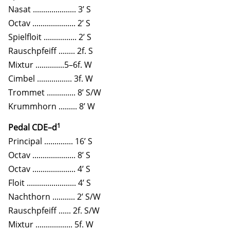
Nasat ..................... 3’ S
Octav ..................... 2’ S
Spielfloit ................ 2’ S
Rauschpfeiff ........ 2f. S
Mixtur ..............5–6f. W
Cimbel ................. 3f. W
Trommet .............. 8’ S/W
Krummhorn ......... 8’ W
1
Pedal CDE–d
Principal .............. 16’ S
Octav ..................... 8’ S
Octav ..................... 4’ S
Floit ........................ 4’ S
Nachthorn ........... 2’ S/W
Rauschpfeiff ...... 2f. S/W
Mixtur .................. 5f. W