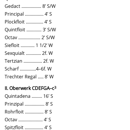
Gedact ................. 8’ S/W
Principal ................ 4’ S
Plockfloit ............... 4’ S
Quintfloit ............. 3’ S/W
Octav ................... 2’ S/W
Siefloit ............ 1 1/2’ W
Sexquialt ............. 2f. W
Tertzian ................ 2f. W
Scharf ..............4–6f. W
Trechter Regal ..... 8’ W
3
II. Oberwerk CDEFGA–c
Quintadena ......... 16’ S
Prinzipal ................. 8’ S
Rohrfloit ................ 8’ S
Octav ..................... 4’ S
Spitzfloit ................ 4’ S